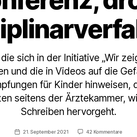
iplinarverf
die sich in der Initiative „Wir ze
n und die in Videos auf die Ge
pfungen für Kinder hinweisen, 
n seitens der Ärztekammer, w
Schreiben hervorgeht.
zu
21. September 2021
42 Kommentare
Veröffentlichungsdatum