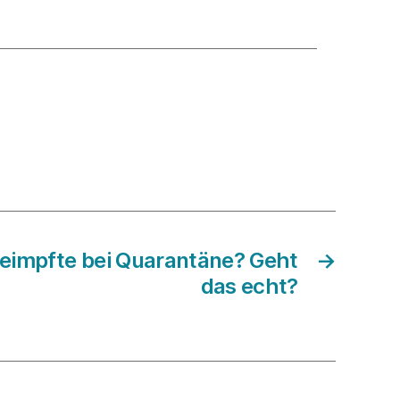
geimpfte bei Quarantäne? Geht
→
das echt?