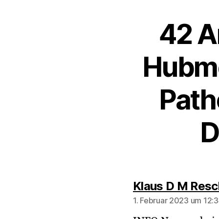
42 A
Hubme
Path
D
Klaus D M Resc
1. Februar 2023 um 12:3