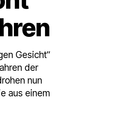
ahren
igen Gesicht“
fahren der
drohen nun
ie aus einem