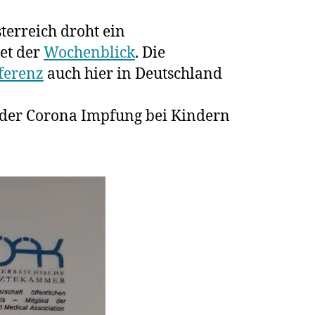
erreich droht ein
r-
tet der
Wochenblick
. Die
ferenz
nt
auch hier in Deutschland
ogie
h der Corona Impfung bei Kindern
enz,
linarverfahren