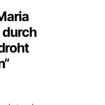
Maria
 durch
droht
n“