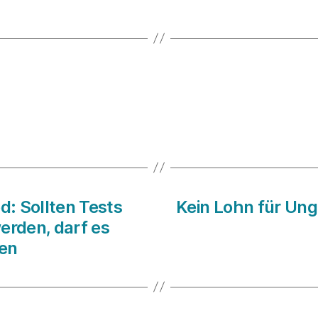
: Sollten Tests
Kein Lohn für Un
erden, darf es
ben