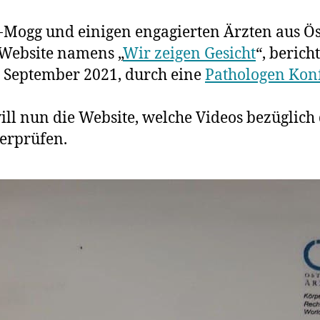
Dr.
Maria
Mogg und einigen engagierten Ärzten aus Öst
Hubme
 Website namens „
Wir zeigen Gesicht
“, berich
Mogg,
. September 2021, durch eine
Pathologen Kon
bekan
durch
Pathol
ill nun die Website, welche Videos bezüglic
Konfer
berprüfen.
droht
Diszip