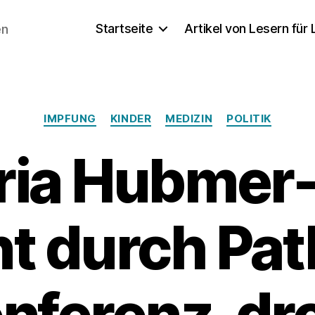
Startseite
Artikel von Lesern für
en
Kategorien
IMPFUNG
KINDER
MEDIZIN
POLITIK
aria Hubmer
t durch Pat
nferenz, dr