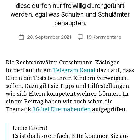
diese dürfen nur freiwillig durchgeführt
werden, egal was Schulen und Schulämter
behaupten.
zu
28. September 2021
19 Kommentare
Veröffentlichungsdatum
Rechtsa
hilft
Eltern
Die Rechtsanwältin Curschmann-Käsinger
sich
fordert auf ihrem
Telegram Kanal
dazu auf, dass
gegen
Eltern die Tests bei ihren Kindern verweigern
die
Tests
sollen. Dazu gibt sie Tipps und Hilfestellungen
an
wie sich Eltern kompetent wehren können. In
Schulen
einem Beitrag haben wir auch schon die
zu
Thematik
3G bei Elternabenden
aufgegriffen.
wehren
Liebe Eltern!
Es ist doch so einfach. Bitte kommen Sie aus