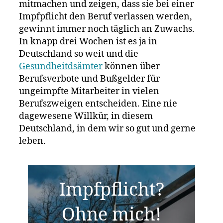
überquell
mitmachen und zeigen, dass sie bei einer
E-
Impfpflicht den Beruf verlassen werden,
Mails
gewinnt immer noch täglich an Zuwachs.
gegen
In knapp drei Wochen ist es ja in
Impfpflich
Deutschland so weit und die
Gesundheitdsämter
können über
Berufsverbote und Bußgelder für
ungeimpfte Mitarbeiter in vielen
Berufszweigen entscheiden. Eine nie
dagewesene Willkür, in diesem
Deutschland, in dem wir so gut und gerne
leben.
Impfpflicht?
Ohne mich!