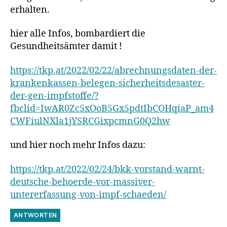
erhalten.
hier alle Infos, bombardiert die
Gesundheitsämter damit !
https://tkp.at/2022/02/22/abrechnungsdaten-der-
krankenkassen-belegen-sicherheitsdesaster-
der-gen-impfstoffe/?
fbclid=IwAR0Zc5xOoB5Gx5pdtIbCOHqiaP_am4
CWFiulNXla1jYSRCGixpcmnG0Q2hw
und hier noch mehr Infos dazu:
https://tkp.at/2022/02/24/bkk-vorstand-warnt-
deutsche-behoerde-vor-massiver-
untererfassung-von-impf-schaeden/
ANTWORTEN