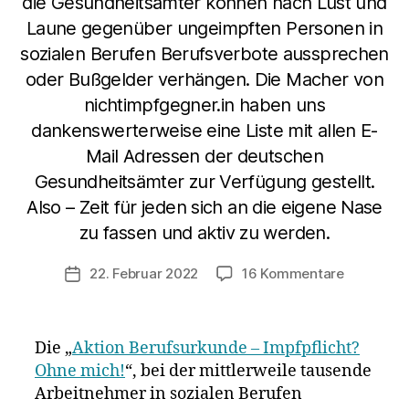
die Gesundheitsämter können nach Lust und
Laune gegenüber ungeimpften Personen in
sozialen Berufen Berufsverbote aussprechen
oder Bußgelder verhängen. Die Macher von
nichtimpfgegner.in haben uns
dankenswerterweise eine Liste mit allen E-
Mail Adressen der deutschen
Gesundheitsämter zur Verfügung gestellt.
Also – Zeit für jeden sich an die eigene Nase
zu fassen und aktiv zu werden.
zu
22. Februar 2022
16 Kommentare
Veröffentlichungsdatum
Lassen
wir
die
Die „
Aktion Berufsurkunde – Impfpflicht?
Postfäche
Ohne mich!
“, bei der mittlerweile tausende
der
Arbeitnehmer in sozialen Berufen
Gesundhe