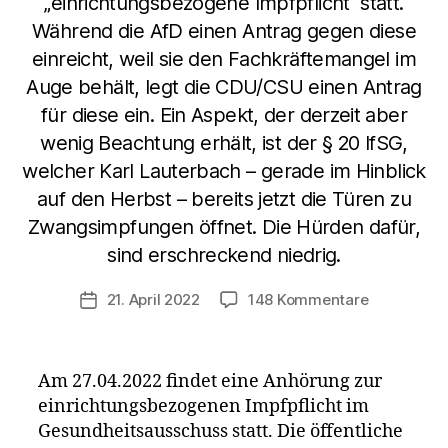
„einrichtungsbezogene Impfpflicht“ statt.
Während die AfD einen Antrag gegen diese
einreicht, weil sie den Fachkräftemangel im
Auge behält, legt die CDU/CSU einen Antrag
für diese ein. Ein Aspekt, der derzeit aber
wenig Beachtung erhält, ist der § 20 IfSG,
welcher Karl Lauterbach – gerade im Hinblick
auf den Herbst – bereits jetzt die Türen zu
Zwangsimpfungen öffnet. Die Hürden dafür,
sind erschreckend niedrig.
zu
21. April 2022
148 Kommentare
Veröffentlichungsdatum
Die
allgemeine
Impfpflicht
Am 27.04.2022 findet eine Anhörung zur
ist
ein­richtungs­bezogenen Impfpflicht im
nicht
Gesundheitsausschuss statt. Die öffentliche
vom