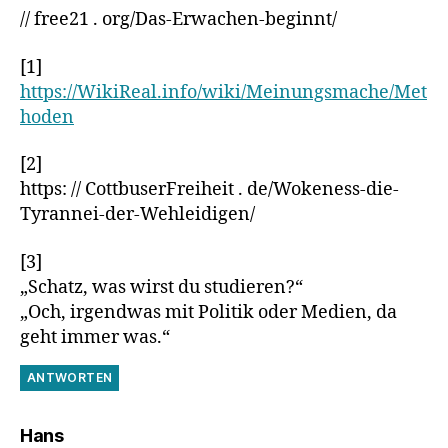
// free21 . org/Das-Erwachen-beginnt/
[1]
https://WikiReal.info/wiki/Meinungsmache/Met
hoden
[2]
https: // CottbuserFreiheit . de/Wokeness-die-
Tyrannei-der-Wehleidigen/
[3]
„Schatz, was wirst du studieren?“
„Och, irgendwas mit Politik oder Medien, da
geht immer was.“
ANTWORTEN
sagt:
Hans