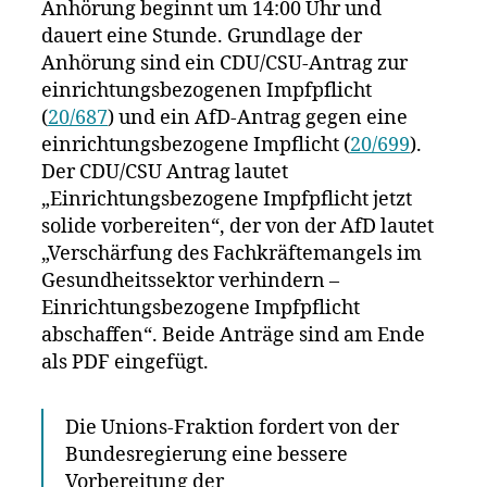
Tisch,
Anhörung beginnt um 14:00 Uhr und
der
dauert eine Stunde. Grundlage der
§
Anhörung sind ein CDU/CSU-Antrag zur
20
einrichtungsbezogenen Impfpflicht
IfSG
(
20/687
) und ein AfD-Antrag gegen eine
sieht
einrichtungsbezogene Impflicht (
20/699
).
bereits
Der CDU/CSU Antrag lautet
jetzt
Zwangsimp
„Einrichtungsbezogene Impfpflicht jetzt
vor
solide vorbereiten“, der von der AfD lautet
„Verschärfung des Fachkräftemangels im
Gesundheitssektor verhindern –
Einrichtungsbezogene Impfpflicht
abschaffen“. Beide Anträge sind am Ende
als PDF eingefügt.
Die Unions-Fraktion fordert von der
Bundesregierung eine bessere
Vorbereitung der