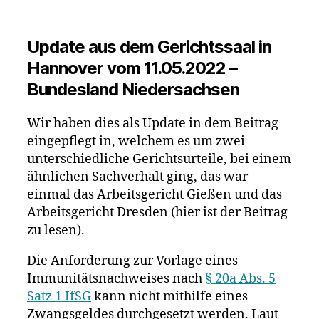
Berufsverbo
gegen
ungeimpfte
Update aus dem Gerichtssaal in
Pflegekräft
Hannover vom 11.05.2022 –
ausspreche
Bundesland Niedersachsen
Gerichte
in
Dresden
Wir haben dies als Update in dem Beitrag
und
eingepflegt in, welchem es um zwei
Gießen
unterschiedliche Gerichtsurteile, bei einem
kommen
ähnlichen Sachverhalt ging, das war
zu
einmal das Arbeitsgericht Gießen und das
unterschied
Arbeitsgericht Dresden (hier ist der Beitrag
Entscheidu
zu lesen).
Die Anforderung zur Vorlage eines
Immunitätsnachweises nach
§ 20a Abs. 5
Satz 1 IfSG
kann nicht mithilfe eines
Zwangsgeldes durchgesetzt werden. Laut