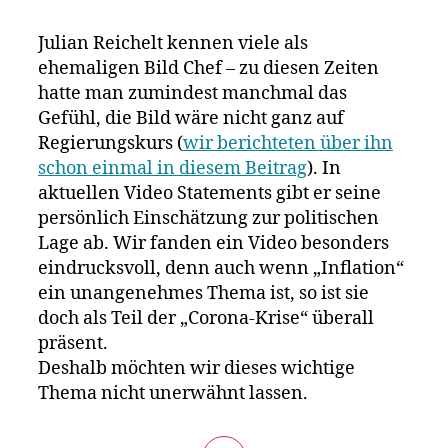
ehemalige
Bild
Julian Reichelt kennen viele als
Chef
ehemaligen Bild Chef – zu diesen Zeiten
Reichelt
hatte man zumindest manchmal das
erklärt
die
Gefühl, die Bild wäre nicht ganz auf
Inflation
Regierungskurs (
wir berichteten über ihn
–
schon einmal in diesem Beitrag
). In
Scholz,
aktuellen Video Statements gibt er seine
der
persönlich Einschätzung zur politischen
von
Lage ab. Wir fanden ein Video besonders
2646
eindrucksvoll, denn auch wenn „Inflation“
der
Deutschen
ein unangenehmes Thema ist, so ist sie
gewählt
doch als Teil der „Corona-Krise“ überall
wurde,
präsent.
weiß
Deshalb möchten wir dieses wichtige
leider
Thema nicht unerwähnt lassen.
nicht
einmal
die