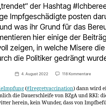
 „trendet“ der Hashtag #Ichbere
ge Impfgeschädigte posten daru
und was ihr Grund für das Bereu
entieren hier einige der Beiträg
oll zeigen, in welche Misere d
rch die Politiker gedrängt wurd
zu
4. August 2022
118 Kommentare
Veröffentlichungsdatum
Impfges
äußern
ieImpfung
(
#Iregretvaccination
) dann wird e
sich:
mlich die Dauerschleife von BZgA und RKI: di
„Ich
tter herein, kein Wunder, dass von Impfbefü
bereue