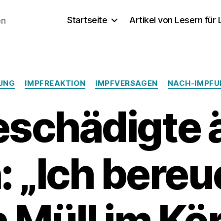
Startseite
Artikel von Lesern für
en
Kategorien
UNG
IMPFREAKTION
IMPFVERSAGEN
NACH-IMPF
eschädigte 
: „Ich bereu
 Müll im Kö