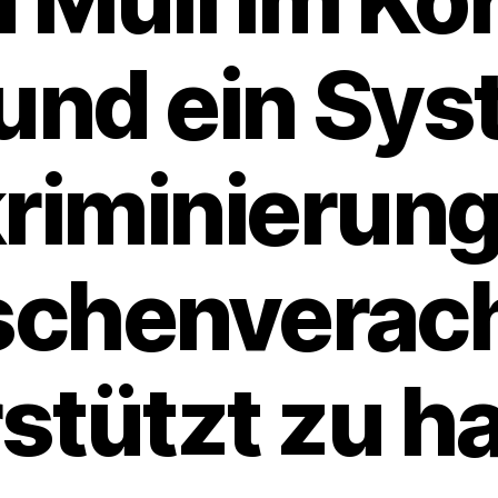
und ein Sys
riminierun
chenverac
stützt zu h