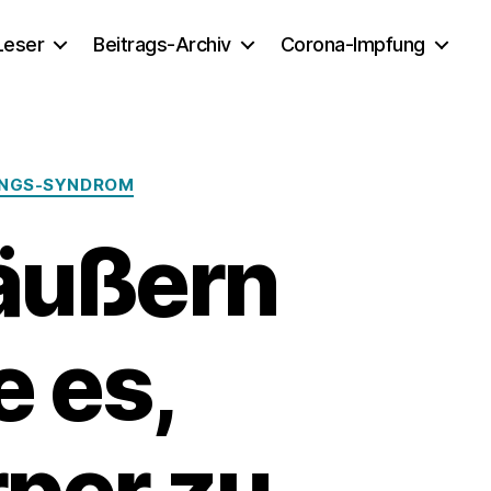
 Leser
Beitrags-Archiv
Corona-Impfung
UNGS-SYNDROM
äußern
e es,
rper zu