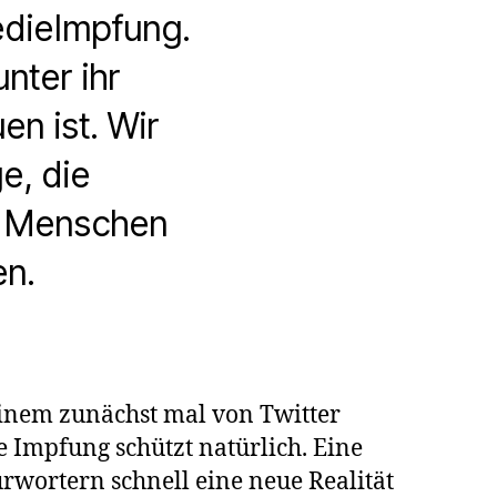
edieImpfung.
nter ihr
en ist. Wir
e, die
ie Menschen
en.
chädigte
inem zunächst mal von Twitter
e Impfung schützt natürlich. Eine
rwortern schnell eine neue Realität