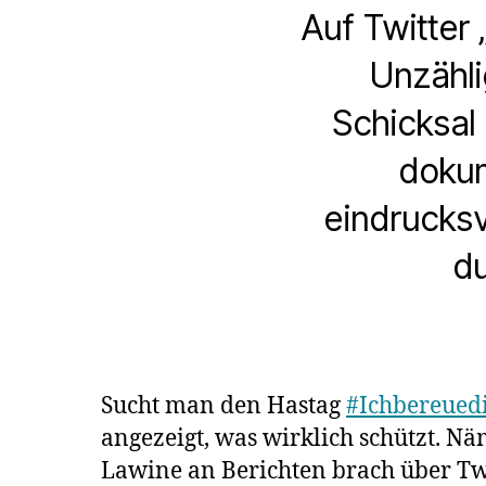
Auf Twitter
Unzähli
Schicksal 
dokum
eindrucksv
du
Sucht man den Hastag
#Ichbereued
angezeigt, was wirklich schützt. Nä
Lawine an Berichten brach über Twi