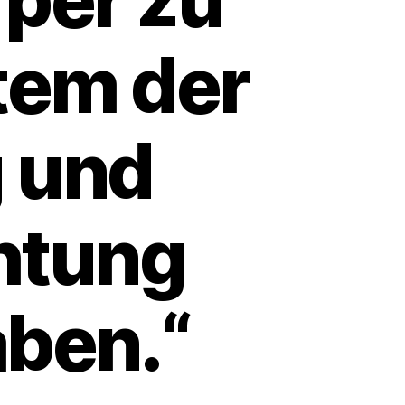
tem der
g und
htung
aben.“