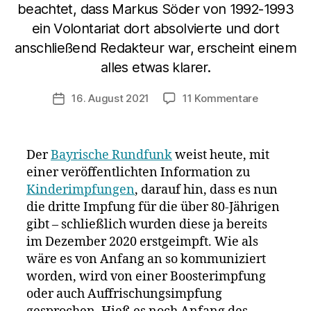
beachtet, dass Markus Söder von 1992-1993
ein Volontariat dort absolvierte und dort
anschließend Redakteur war, erscheint einem
alles etwas klarer.
zu
16. August 2021
11 Kommentare
Veröffentlichungsdatum
In
Bayern
wird
Der
Bayrische Rundfunk
weist heute, mit
ab
einer veröffentlichten Information zu
sofort
Kinderimpfungen
, darauf hin, dass es nun
die
Drittimpfu
die dritte Impfung für die über 80-Jährigen
an
gibt – schließlich wurden diese ja bereits
Hochbetag
im Dezember 2020 erstgeimpft. Wie als
verabreich
wäre es von Anfang an so kommuniziert
worden, wird von einer Boosterimpfung
oder auch Auffrischungsimpfung