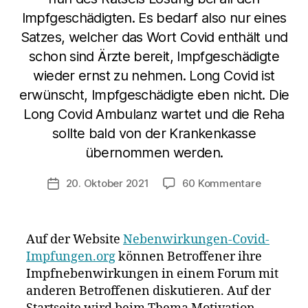
Impfgeschädigten. Es bedarf also nur eines
Satzes, welcher das Wort Covid enthält und
schon sind Ärzte bereit, Impfgeschädigte
wieder ernst zu nehmen. Long Covid ist
erwünscht, Impfgeschädigte eben nicht. Die
Long Covid Ambulanz wartet und die Reha
sollte bald von der Krankenkasse
übernommen werden.
zu
20. Oktober 2021
60 Kommentare
Veröffentlichungsdatum
In
einem
Forum
Auf der Website
Nebenwirkungen-Covid-
von
Impfungen.org
können Betroffener ihre
Impfgesc
Impfnebenwirkungen in einem Forum mit
ist
ein
anderen Betroffenen diskutieren. Auf der
neues