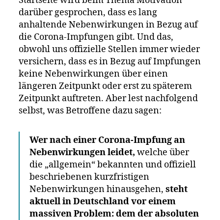
Startseite wird beim Thema Motivation
Symptom
darüber gesprochen, dass es lang
geboren:
anhaltende Nebenwirkungen in Bezug auf
„Long
die Corona-Impfungen gibt. Und das,
Covid
obwohl uns offizielle Stellen immer wieder
nach
versichern, dass es in Bezug auf Impfungen
Impfung“
keine Nebenwirkungen über einen
längeren Zeitpunkt oder erst zu späterem
Zeitpunkt auftreten. Aber lest nachfolgend
selbst, was Betroffene dazu sagen:
Wer nach einer Corona-Impfung an
Nebenwirkungen leidet,
welche über
die „allgemein“ bekannten und offiziell
beschriebenen kurzfristigen
Nebenwirkungen hinausgehen,
steht
aktuell in Deutschland vor einem
massiven Problem: dem der absoluten