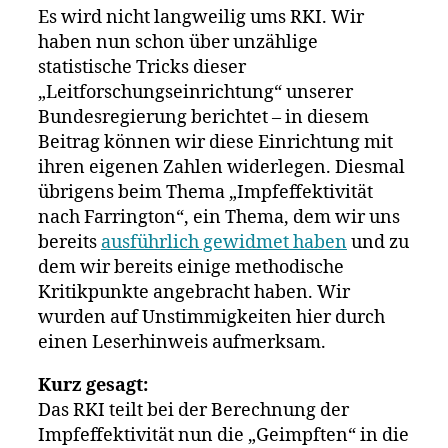
Analyse
Es wird nicht langweilig ums RKI. Wir
zeigt
haben nun schon über unzählige
graviere
statistische Tricks dieser
Abweichu
zu
„Leitforschungseinrichtung“ unserer
Rohdaten
Bundesregierung berichtet – in diesem
Beitrag können wir diese Einrichtung mit
ihren eigenen Zahlen widerlegen. Diesmal
übrigens beim Thema „Impfeffektivität
nach Farrington“, ein Thema, dem wir uns
bereits
ausführlich gewidmet haben
und zu
dem wir bereits einige methodische
Kritikpunkte angebracht haben. Wir
wurden auf Unstimmigkeiten hier durch
einen Leserhinweis aufmerksam.
Kurz gesagt:
Das RKI teilt bei der Berechnung der
Impfeffektivität nun die „Geimpften“ in die