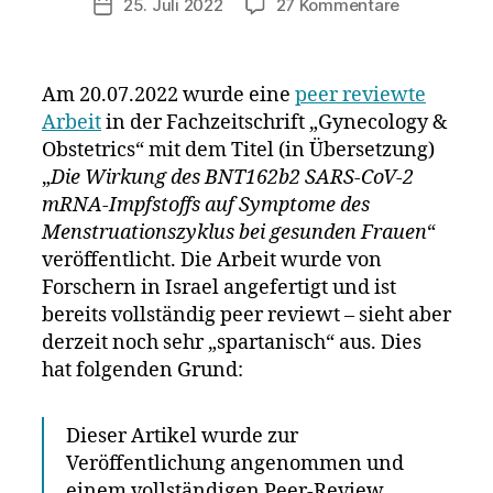
zu
25. Juli 2022
27 Kommentare
Veröffentlichungsdatum
Neue
Studie:
4027
Am 20.07.2022 wurde eine
peer reviewte
der
Arbeit
in der Fachzeitschrift „Gynecology &
Frauen
Obstetrics“ mit dem Titel (in Übersetzung)
haben
Zyklusstör
„
Die Wirkung des BNT162b2 SARS-CoV-2
nach
mRNA-Impfstoffs auf Symptome des
der
Menstruationszyklus bei gesunden Frauen
“
Impfung
veröffentlicht. Die Arbeit wurde von
–
Forschern in Israel angefertigt und ist
Langzeitfol
bereits vollständig peer reviewt – sieht aber
ungewiss
derzeit noch sehr „spartanisch“ aus. Dies
hat folgenden Grund:
Dieser Artikel wurde zur
Veröffentlichung angenommen und
einem vollständigen Peer-Review