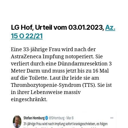
von
Impfgeschä
abgewiesen
33-
LG Hof, Urteil vom 03.01.2023,
Az.
Jährige
15 O 22/21
verliert
3
Eine 33-jährige Frau wird nach der
Meter
Darm,
AstraZeneca Impfung notoperiert. Sie
liegt
verliert durch eine Dünndarmresektion 3
im
Meter Darm und muss jetzt bis zu 16 Mal
Koma
auf die Toilette. Laut ihr leide sie am
und
Thrombozytopenie-Syndrom (TTS). Sie ist
kann
in ihrer Lebensweise massiv
nie
eingeschränkt.
Kinder
bekommen