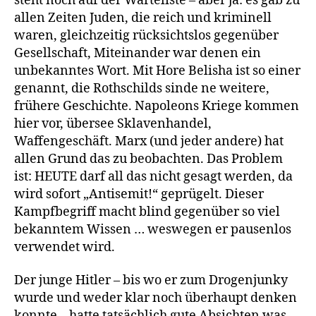
steht noch auf der Warteliste – aber ja: es gab zu
allen Zeiten Juden, die reich und kriminell
waren, gleichzeitig rücksichtslos gegenüber
Gesellschaft, Miteinander war denen ein
unbekanntes Wort. Mit Hore Belisha ist so einer
genannt, die Rothschilds sinde ne weitere,
frühere Geschichte. Napoleons Kriege kommen
hier vor, übersee Sklavenhandel,
Waffengeschäft. Marx (und jeder andere) hat
allen Grund das zu beobachten. Das Problem
ist: HEUTE darf all das nicht gesagt werden, da
wird sofort „Antisemit!“ geprügelt. Dieser
Kampfbegriff macht blind gegenüber so viel
bekanntem Wissen … weswegen er pausenlos
verwendet wird.
Der junge Hitler – bis wo er zum Drogenjunky
wurde und weder klar noch überhaupt denken
konnte – hatte tatsächlich gute Absichten was