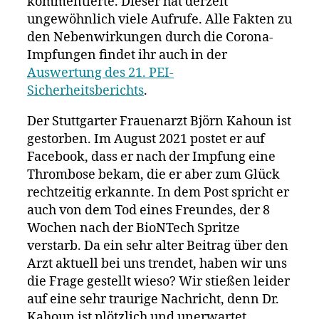
kommentierte. Dieser hat derzeit
mit
dringend
ungewöhnlich viele Aufrufe. Alle Fakten zu
Appell
den Nebenwirkungen durch die Corona-
an
Impfungen findet ihr auch in der
Patienten:
Auswertung des 21. PEI-
Jetzt
Sicherheitsberichts
.
ist
er
Der Stuttgarter Frauenarzt Björn Kahoun ist
selbst
gestorben. Im August 2021 postet er auf
tot!
Facebook, dass er nach der Impfung eine
Thrombose bekam, die er aber zum Glück
rechtzeitig erkannte. In dem Post spricht er
auch von dem Tod eines Freundes, der 8
Wochen nach der BioNTech Spritze
verstarb. Da ein sehr alter Beitrag über den
Arzt aktuell bei uns trendet, haben wir uns
die Frage gestellt wieso? Wir stießen leider
auf eine sehr traurige Nachricht, denn Dr.
Kahoun ist plötzlich und unerwartet