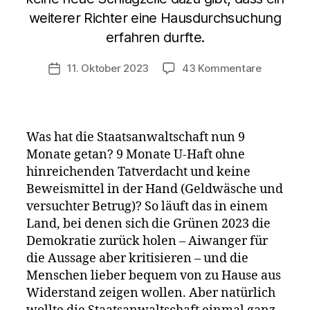
weiterer Richter eine Hausdurchsuchung
erfahren durfte.
zu
11. Oktober 2023
43 Kommentare
Veröffentlichungsdatum
Blamage?
Willkürjus
im
Fall
Was hat die Staatsanwaltschaft nun 9
Ballweg:
Monate getan? 9 Monate U-Haft ohne
Klimakleb
hinreichenden Tatverdacht und keine
würden
Beweismittel in der Hand (Geldwäsche und
zuvorko
behandel
versuchter Betrug)? So läuft das in einem
Land, bei denen sich die Grünen 2023 die
Demokratie zurück holen – Aiwanger für
die Aussage aber kritisieren – und die
Menschen lieber bequem von zu Hause aus
Widerstand zeigen wollen. Aber natürlich