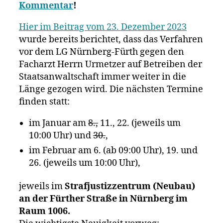
Kommentar
!
wird
im
Hier im Beitrag vom 23. Dezember 2023
Verfahr
als
wurde bereits berichtet, dass das Verfahren
Gutacht
vor dem LG Nürnberg-Fürth gegen den
über
Facharzt Herrn Urmetzer auf Betreiben der
die
Staatsanwaltschaft immer weiter in die
Gefahre
Länge gezogen wird. Die nächsten Termine
des
finden statt:
Masketr
aussage
im Januar am
8.,
11., 22. (jeweils um
10:00 Uhr) und
30.
,
im Februar am 6. (ab 09:00 Uhr), 19. und
26. (jeweils um 10:00 Uhr),
jeweils im
Strafjustizzentrum (Neubau)
an der Fürther Straße
in Nürnberg im
Raum 1006.