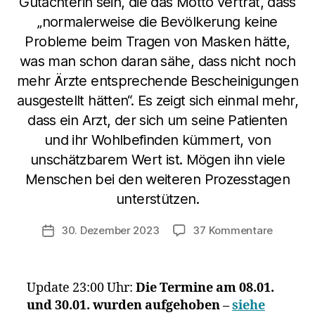
Gutachterin sein, die das Motto vertrat, dass
„normalerweise die Bevölkerung keine
Probleme beim Tragen von Masken hätte,
was man schon daran sähe, dass nicht noch
mehr Ärzte entsprechende Bescheinigungen
ausgestellt hätten“. Es zeigt sich einmal mehr,
dass ein Arzt, der sich um seine Patienten
und ihr Wohlbefinden kümmert, von
unschätzbarem Wert ist. Mögen ihn viele
Menschen bei den weiteren Prozesstagen
unterstützen.
zu
30. Dezember 2023
37 Kommentare
Veröffentlichungsdatum
Fall
Urmetze
–
Update 23:00 Uhr:
Die Termine am 08.01.
Dr.
und 30.01. wurden aufgehoben –
siehe
Kisielins