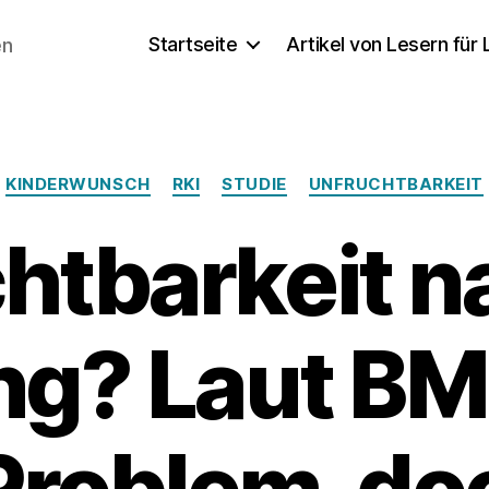
Startseite
Artikel von Lesern für
en
Kategorien
KINDERWUNSCH
RKI
STUDIE
UNFRUCHTBARKEIT
htbarkeit n
g? Laut BM
Problem, do