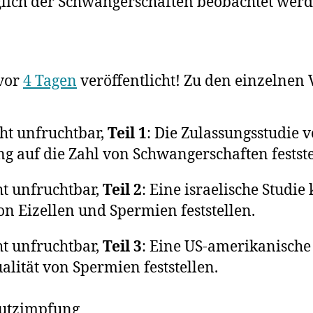
glich der Schwangerschaften beobachtet werd
 vor
4 Tagen
veröffentlicht! Zu den einzelnen 
ht unfruchtbar,
Teil 1
: Die Zulassungsstudie
g auf die Zahl von Schwangerschaften festste
t unfruchtbar,
Teil 2
: Eine israelische Studi
on Eizellen und Spermien feststellen.
t unfruchtbar,
Teil 3
: Eine US-amerikanische 
lität von Spermien feststellen.
utzimpfung