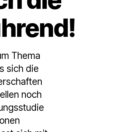
ührend!
zum Thema
 sich die
erschaften
ellen noch
sungsstudie
sonen