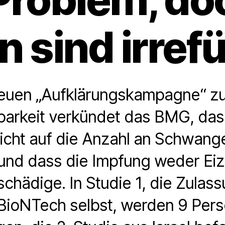
n sind irref
 neuen „Aufklärungskampagne“ 
barkeit verkündet das BMG, dass
icht auf die Anzahl an Schwang
und dass die Impfung weder Eiz
chädige. In Studie 1, die Zulas
BioNTech selbst, werden 9 Per