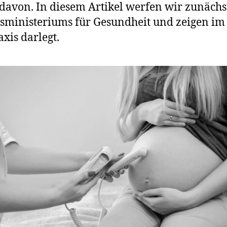
Laut
avon. In diesem Artikel werfen wir zunächst 
BMG
inisteriums für Gesundheit und zeigen im An
alles
xis darlegt.
kein
Problem,
doch
die
Studien
sind
irreführen