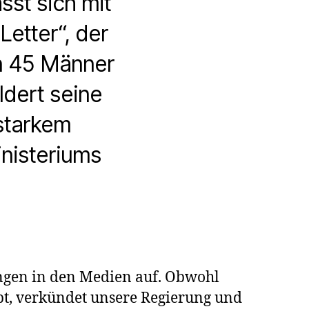
sst sich mit
etter“, der
en 45 Männer
ldert seine
starkem
nisteriums
arkeit
ngen in den Medien auf. Obwohl
bt, verkündet unsere Regierung und