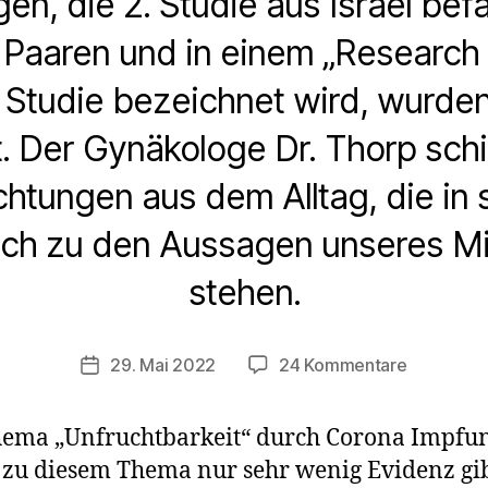
n, die 2. Studie aus Israel befa
Paaren und in einem „Research L
 Studie bezeichnet wird, wurd
. Der Gynäkologe Dr. Thorp schi
htungen aus dem Alltag, die in 
ch zu den Aussagen unseres Mi
stehen.
zu
29. Mai 2022
24 Kommentare
Veröffentlichungsdatum
Unfruchtb
nach
Thema „Unfruchtbarkeit“ durch Corona Impfu
der
s zu diesem Thema nur sehr wenig Evidenz gi
Impfung?