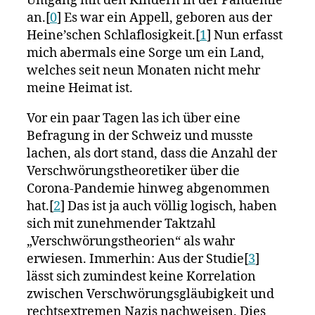
Umgang mit den Kindern in der Pandemie
an.[
0
] Es war ein Appell, geboren aus der
Heine’schen Schlaflosigkeit.[
1
] Nun erfasst
mich abermals eine Sorge um ein Land,
welches seit neun Monaten nicht mehr
meine Heimat ist.
Vor ein paar Tagen las ich über eine
Befragung in der Schweiz und musste
lachen, als dort stand, dass die Anzahl der
Verschwörungstheoretiker über die
Corona-Pandemie hinweg abgenommen
hat.[
2
] Das ist ja auch völlig logisch, haben
sich mit zunehmender Taktzahl
„Verschwörungstheorien“ als wahr
erwiesen. Immerhin: Aus der Studie[
3
]
lässt sich zumindest keine Korrelation
zwischen Verschwörungsgläubigkeit und
rechtsextremen Nazis nachweisen. Dies