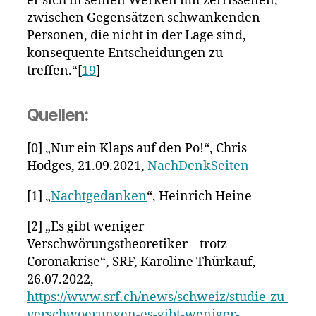
er sich in seinen Werken mit zerrissenen,
zwischen Gegensätzen schwankenden
Personen, die nicht in der Lage sind,
konsequente Entscheidungen zu
treffen.“[
19
]
Quellen:
[0] „Nur ein Klaps auf den Po!“, Chris
Hodges, 21.09.2021,
NachDenkSeiten
[1] „
Nachtgedanken
“, Heinrich Heine
[2] „Es gibt weniger
Verschwörungstheoretiker – trotz
Coronakrise“, SRF, Karoline Thürkauf,
26.07.2022,
https://www.srf.ch/news/schweiz/studie-zu-
verschwoerungen-es-gibt-weniger-