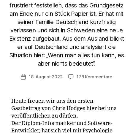
frustriert feststellen, dass das Grundgesetz
am Ende nur ein Stück Papier ist. Er hat mit
seiner Familie Deutschland kurzfristig
verlassen und sich in Schweden eine neue
Existenz aufgebaut. Aus dem Ausland blickt
er auf Deutschland und analysiert die
Situation hier: „Wenn man alles tun kann, es
aber nichts bedeutet“.
zu
18. August 2022
178 Kommentare
Veröffentlichungsdatum
Ein
Ausgewan
blickt
Heute freuen wir uns den ersten
auf
Gastbeitrag von Chris Hodges hier bei uns
Deutschla
veröffentlichen zu dürfen.
über
Konseque
Der Diplom-Informatiker und Software-
und
Entwickler, hat sich viel mit Psychologie