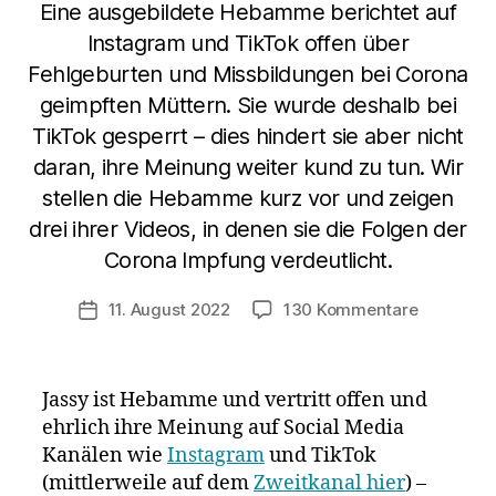
Eine ausgebildete Hebamme berichtet auf
Instagram und TikTok offen über
Fehlgeburten und Missbildungen bei Corona
geimpften Müttern. Sie wurde deshalb bei
TikTok gesperrt – dies hindert sie aber nicht
daran, ihre Meinung weiter kund zu tun. Wir
stellen die Hebamme kurz vor und zeigen
drei ihrer Videos, in denen sie die Folgen der
Corona Impfung verdeutlicht.
zu
11. August 2022
130 Kommentare
Veröffentlichungsdatum
Hebamm
Jassy
schildert:
Jassy ist Hebamme und vertritt offen und
6
ehrlich ihre Meinung auf Social Media
Fehlgebur
Kanälen wie
Instagram
und TikTok
und
fehlende
(mittlerweile auf dem
Zweitkanal hier
) –