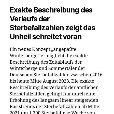
Sterbefall
Möglicher
Exakte Beschreibung des
Einfluss
Verlaufs der
der
Genspritz
Sterbefallzahlen zeigt das
Kampagn
Unheil schreitet voran
Ein neues Konzept „angepaßte
Winterberge“ ermöglicht die exakte
Beschreibung des Zeitablaufs der
Winterberge und Sommertäler der
Deutschen Sterbefallzahlen zwischen 2016
bis heute Mitte August 2023. Die exakte
Beschreibung des Verlaufs der amtlichen
Sterbefallzahlen gelingt nur durch eine
Erhöhung des langsam linear steigenden
Basistrends der Sterbefallzahlen ab Mitte
2021 um 1.200 Sterbefälle je Woche von