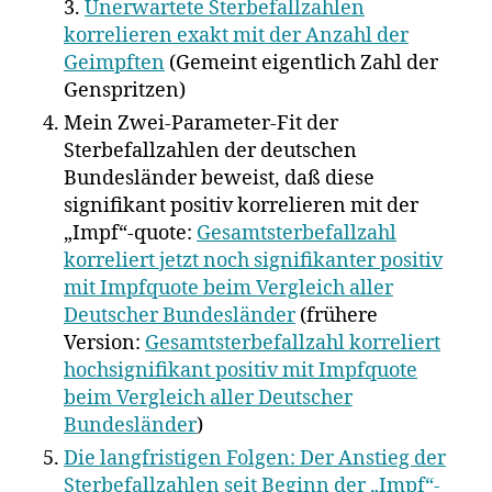
3.
Unerwartete Sterbefallzahlen
korrelieren exakt mit der Anzahl der
Geimpften
(Gemeint eigentlich Zahl der
Genspritzen)
Mein Zwei-Parameter-Fit der
Sterbefallzahlen der deutschen
Bundesländer beweist, daß diese
signifikant positiv korrelieren mit der
„Impf“-quote:
Gesamtsterbefallzahl
korreliert jetzt noch signifikanter positiv
mit Impfquote beim Vergleich aller
Deutscher Bundesländer
(frühere
Version:
Gesamtsterbefallzahl korreliert
hochsignifikant positiv mit Impfquote
beim Vergleich aller Deutscher
Bundesländer
)
Die langfristigen Folgen: Der Anstieg der
Sterbefallzahlen seit Beginn der „Impf“-