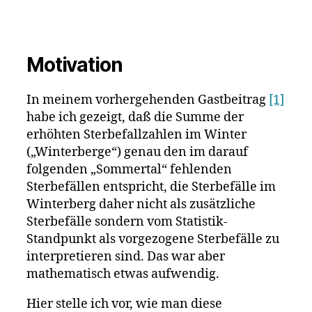
einfach
Beweis
stark
erhöhte
Motivation
Sterbef
ab
In meinem vorhergehenden Gastbeitrag
[1]
Beginn
habe ich gezeigt, daß die Summe der
der
Genspr
erhöhten Sterbefallzahlen im Winter
(„Winterberge“) genau den im darauf
folgenden „Sommertal“ fehlenden
Sterbefällen entspricht, die Sterbefälle im
Winterberg daher nicht als zusätzliche
Sterbefälle sondern vom Statistik-
Standpunkt als vorgezogene Sterbefälle zu
interpretieren sind. Das war aber
mathematisch etwas aufwendig.
Hier stelle ich vor, wie man diese