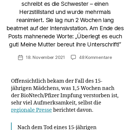
schreibt es die Schwester – einen
Herzstillstand und wurde mehrmals
reanimiert. Sie lag nun 2 Wochen lang
beatmet auf der Intensivstation. Am Ende des
Posts mahnenede Worte: „Überlegt es euch
gut! Meine Mutter bereut ihre Unterschrift!“
zu
18. November 2021
48 Kommentare
Veröffentlichungsdatum
Polizei
ermittelt
zum
Offensichtlich bekam der Fall des 15-
Tod
jährigen Mädchens, was 1,5 Wochen nach
eines
der BioNtech/Pfizer Impfung verstorben ist,
15-
jährigen
sehr viel Aufmerksamkeit, selbst die
Mädche
regionale Presse
berichtet davon.
nach
der
Nach dem Tod eines 15-jährigen
BioNTec