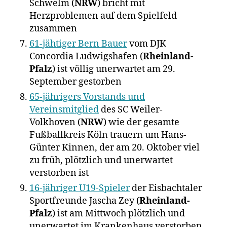
Schwelm (
NRW
) bricht mit
Herzproblemen auf dem Spielfeld
zusammen
61-jähtiger Bern Bauer
vom DJK
Concordia Ludwigshafen (
Rheinland-
Pfalz
) ist völlig unerwartet am 29.
September gestorben
65-jährigers Vorstands und
Vereinsmitglied
des SC Weiler-
Volkhoven (
NRW
) wie der gesamte
Fußballkreis Köln trauern um Hans-
Günter Kinnen, der am 20. Oktober viel
zu früh, plötzlich und unerwartet
verstorben ist
16-jähriger U19-Spieler
der Eisbachtaler
Sportfreunde Jascha Zey (
Rheinland-
Pfalz
) ist am Mittwoch plötzlich und
unerwartet im Krankenhaus verstorben