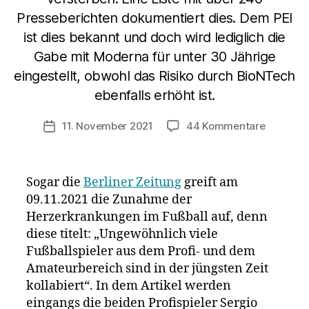
Presseberichten dokumentiert dies. Dem PEI
ist dies bekannt und doch wird lediglich die
Gabe mit Moderna für unter 30 Jährige
eingestellt, obwohl das Risiko durch BioNTech
ebenfalls erhöht ist.
zu
11. November 2021
44 Kommentare
Veröffentlichungsdatum
Sportler,
die
plötzlich
Sogar die
Berliner Zeitung
greift am
am
09.11.2021 die Zunahme der
Spielfeld
Herzerkrankungen im Fußball auf, denn
zusamme
Nehmen
diese titelt: „Ungewöhnlich viele
Herzleid
Fußballspieler aus dem Profi- und dem
bei
Amateurbereich sind in der jüngsten Zeit
Fußballe
kollabiert“. In dem Artikel werden
zu?
eingangs die beiden Profispieler Sergio