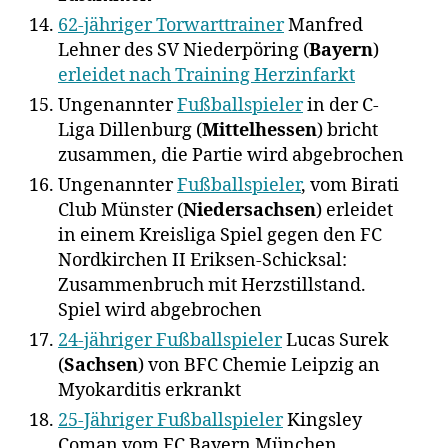
62-jähriger Torwarttrainer
Manfred
Lehner des SV Niederpöring (
Bayern
)
erleidet nach Training Herzinfarkt
Ungenannter
Fußballspieler
in der C-
Liga Dillenburg (
Mittelhessen
) bricht
zusammen, die Partie wird abgebrochen
Ungenannter
Fußballspieler
, vom Birati
Club Münster (
Niedersachsen
) erleidet
in einem Kreisliga Spiel gegen den FC
Nordkirchen II Eriksen-Schicksal:
Zusammenbruch mit Herzstillstand.
Spiel wird abgebrochen
24-jähriger Fußballspieler
Lucas Surek
(
Sachsen
) von BFC Chemie Leipzig an
Myokarditis erkrankt
25-Jähriger Fußballspieler
Kingsley
Coman vom FC Bayern München