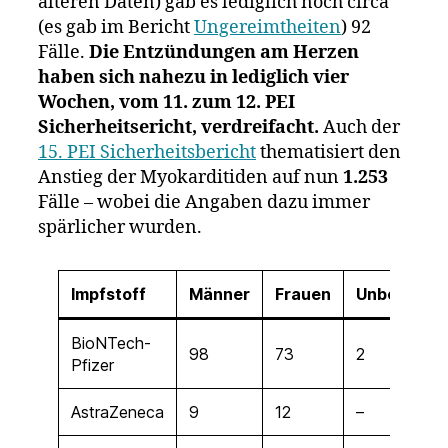
älteren Daten) gab es lediglich noch circa
(es gab im Bericht
Ungereimtheiten
) 92
Fälle.
Die Entzündungen am Herzen
haben sich nahezu in lediglich vier
Wochen, vom 11. zum 12. PEI
Sicherheitsericht, verdreifacht.
Auch der
15. PEI Sicherheitsbericht
thematisiert den
Anstieg der Myokarditiden auf nun
1.253
Fälle – wobei die Angaben dazu immer
spärlicher wurden.
Impfstoff
Männer
Frauen
Unbekannt
BioNTech-
98
73
2
Pfizer
AstraZeneca
9
12
–