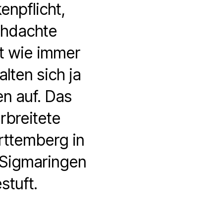
enpflicht,
chdachte
t wie immer
lten sich ja
n auf. Das
rbreitete
rttemberg in
 Sigmaringen
stuft.