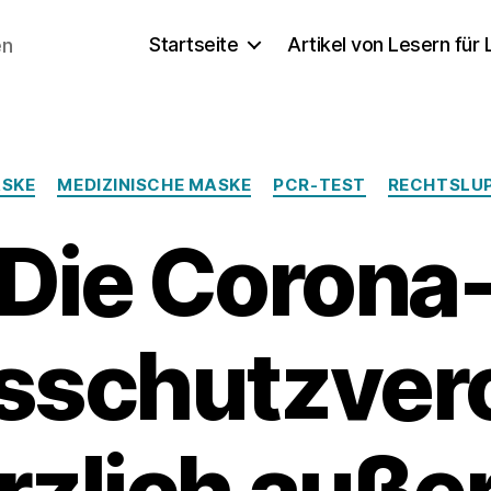
Startseite
Artikel von Lesern für
en
Kategorien
ASKE
MEDIZINISCHE MASKE
PCR-TEST
RECHTSLU
Die Corona
tsschutzver
ürzlich außer