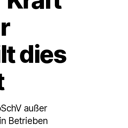
r
t dies
t
rbSchV außer
 in Betrieben