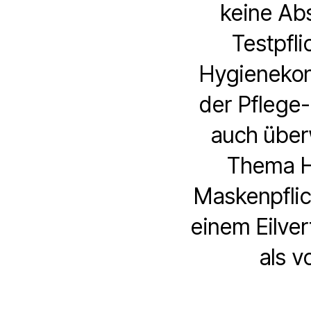
keine Abs
Testpfl
Hygienekon
der Pflege-
auch über
Thema Ha
Maskenpflic
einem Eilve
als v