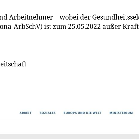
Die
Corona-
nd Arbeitnehmer – wobei der Gesundheitssekt
Arbeitssc
ona-ArbSchV) ist zum 25.05.2022 außer Kraft 
ist
kürzlich
außer
Kraft
getreten
eitschaft
–
für
Krankenh
gilt
dies
jedoch
nicht