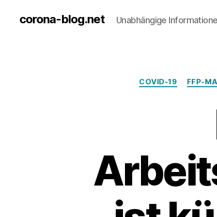
corona-blog.net
Unabhängige Information
COVID-19
FFP-M
Arbei
ist k