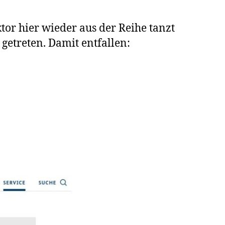
or hier wieder aus der Reihe tanzt
hutzverordung
getreten. Damit entfallen:
äuser