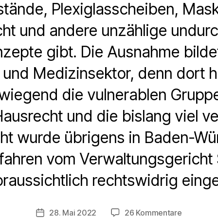
tände, Plexiglasscheiben, Mask
icht und andere unzählige undur
zepte gibt. Die Ausnahme bilde
 und Medizinsektor, denn dort ha
wiegend die vulnerablen Gruppe
usrecht und die bislang viel ve
ht wurde übrigens in Baden-Wü
rfahren vom Verwaltungsgericht
oraussichtlich rechtswidrig einge
zu
28. Mai 2022
26 Kommentare
Veröffentlichungsdatum