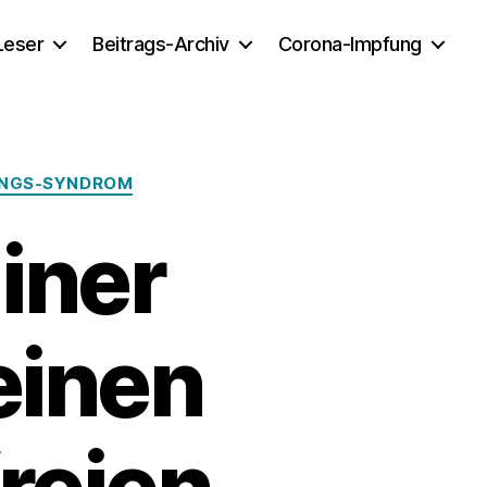
 Leser
Beitrags-Archiv
Corona-Impfung
UNGS-SYNDROM
iner
einen
reien