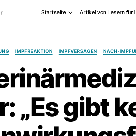
Startseite
Artikel von Lesern für
en
Kategorien
UNG
IMPFREAKTION
IMPFVERSAGEN
NACH-IMPF
erinärmediz
r: „Es gibt k
nwirkungsf