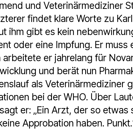
mend und Veterinärmediziner St
zterer findet klare Worte zu Kar
ut ihm gibt es kein nebenwirkun
t oder eine Impfung. Er muss 
h arbeitete er jahrelang für Novar
twicklung und berät nun Pharma
nslauf als Veterinärmediziner 
ationen bei der WHO. Über Lau
sagt er: „Ein Arzt, der so etwas s
keine Approbation haben. Punkt.