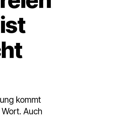
ist
cht
itung kommt
 Wort. Auch