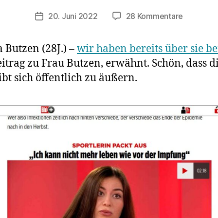
zu
20. Juni 2022
28 Kommentare
Veröffentlichungsdatum
Veterinär
Stöhr:
Butzen (28J.) –
wir haben bereits über sie be
„Es
itrag zu Frau Butzen, erwähnt. Schön, dass d
gibt
keinen
bt sich öffentlich zu äußern.
nebenwir
Impfstoff,
das
ist
biologisc
nicht
plausibel“