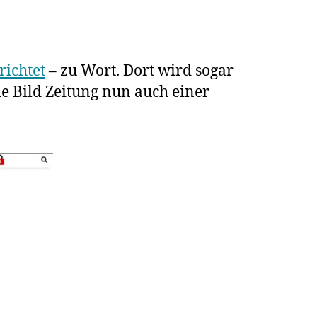
mediziner
richtet
– zu Wort. Dort wird sogar
ie Bild Zeitung nun auch einer
kungsfreien
h