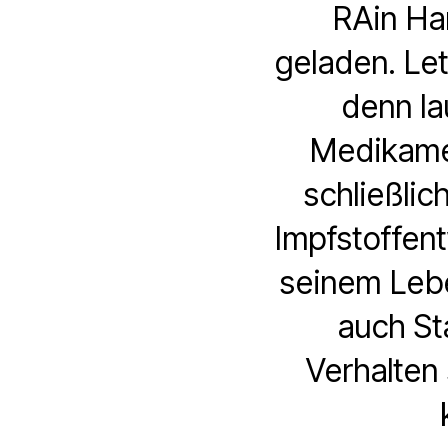
RAin Ha
geladen. Let
denn la
Medikamen
schließlic
Impfstoffen
seinem Lebe
auch St
Verhalten 