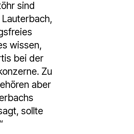
öhr sind
l Lauterbach,
gsfreies
es wissen,
tis bei der
konzerne. Zu
gehören aber
terbachs
agt, sollte
“