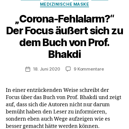
MEDIZINISCHE MASKE
„Corona-Fehlalarm?“
Der Focus äußert sich zu
dem Buch von Prof.
Bhakdi
zu
18. Juni 2020
9 Kommentare
Veröffentlichungsdatum
„Corona-
Fehlalarm?“
Der
In einer entzückenden Weise schreibt der
Focus
Focus über das Buch von Prof. Bhakdi und zeigt
äußert
auf, dass sich die Autoren nicht nur darum
sich
bemüht haben den Leser zu informieren,
zu
sondern eben auch Wege aufzeigen wie es
dem
besser gemacht hätte werden können.
Buch