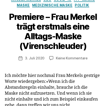
MASKE
MEDIZINISCHE MASKE
POLITIK
Premiere – Frau Merkel
trägt erstmals eine
Alltags-Maske
(Virenschleuder)
zu
3. Juli 2020
Keine Kommentare
Veröffentlichungsdatum
Premiere
–
Frau
Ich möchte hier nochmal Frau Merkels gestrige
Merkel
Worte wiedergeben:«Wenn ich die
trägt
Abstandsregeln einhalte, brauche ich die
erstmals
Maske nicht aufzusetzen. Und wenn ich sie
eine
nicht einhalte und ich zum Beispiel einkaufen
Alltags-
gehe, dann treffen wir uns nicht,
Maske