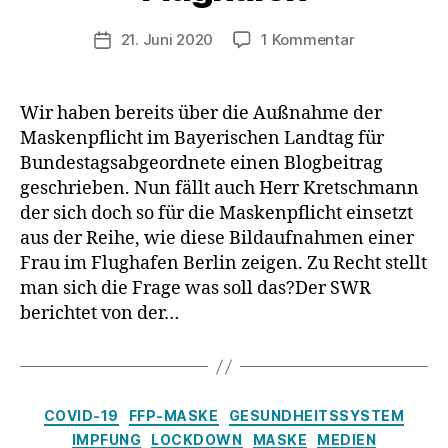
zu
21. Juni 2020
1 Kommentar
Veröffentlichungsdatum
Baden-
Württember
Ministerpräs
Wir haben bereits über die Außnahme der
Kretschman
Maskenpflicht im Bayerischen Landtag für
ohne
Bundestagsabgeordnete einen Blogbeitrag
Mundschutz
geschrieben. Nun fällt auch Herr Kretschmann
am
der sich doch so für die Maskenpflicht einsetzt
Flughafen
aus der Reihe, wie diese Bildaufnahmen einer
Frau im Flughafen Berlin zeigen. Zu Recht stellt
man sich die Frage was soll das?Der SWR
berichtet von der…
Kategorien
COVID-19
FFP-MASKE
GESUNDHEITSSYSTEM
IMPFUNG
LOCKDOWN
MASKE
MEDIEN