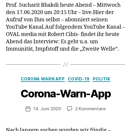
med.
Prof. Sucharit Bhakdi heute Abend – Mittwoch
Sucharit
den 17.06.2020 um 20:15 Uhr – live.Hier der
Bhakdi
Aufruf von Ihm selbst – abonniert seinen
–
YouTube Kanal.Auf folgendem YouTube Kanal –
heute
OVAL media mit Robert Cibis- findet ihr heute
17.
Abend das Interview: Es geht u.a. um
Juni
um
Immunität, Impfstoff und die „Zweite Welle“.
20:15
Uhr
–
live
Kategorien
CORONA WARN APP
COVID-19
POLITIK
auf
YouTube
Corona-Warn-App
zu
14. Juni 2020
2 Kommentare
Veröffentlichungsdatum
Corona-
Warn-
App
Nach langem suchen wurden wir fündig –