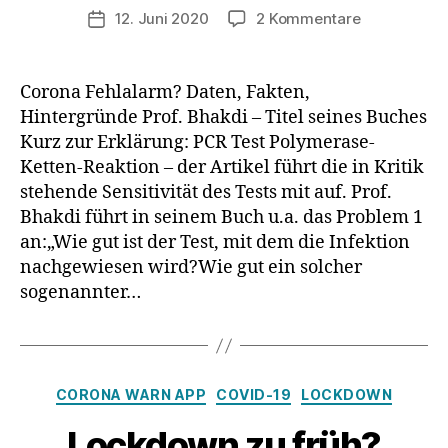
zu
12. Juni 2020
2 Kommentare
Veröffentlichungsdatum
Buchzitat
von
Prof.
Corona Fehlalarm? Daten, Fakten,
Bhakdi
Hintergründe Prof. Bhakdi – Titel seines Buches
–
Kurz zur Erklärung: PCR Test Polymerase-
PCR
Ketten-Reaktion – der Artikel führt die in Kritik
Test
stehende Sensitivität des Tests mit auf. Prof.
Bhakdi führt in seinem Buch u.a. das Problem 1
an:„Wie gut ist der Test, mit dem die Infektion
nachgewiesen wird?Wie gut ein solcher
sogenannter…
Kategorien
CORONA WARN APP
COVID-19
LOCKDOWN
Lockdown zu früh?