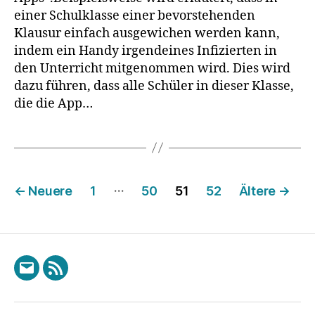
einer Schulklasse einer bevorstehenden
Klausur einfach ausgewichen werden kann,
indem ein Handy irgendeines Infizierten in
den Unterricht mitgenommen wird. Dies wird
dazu führen, dass alle Schüler in dieser Klasse,
die die App…
Seitennummerierung
…
←
Neuere
1
50
51
52
Ältere
→
der
Beiträge
E-
RSS
Mail