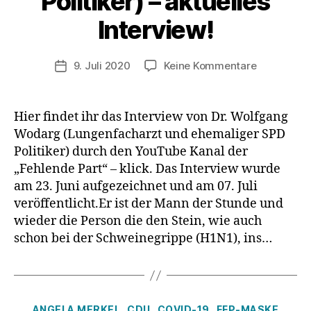
Politiker) – aktuelles
Interview!
zu
9. Juli 2020
Keine Kommentare
Veröffentlichungsdatum
Dr.
med.
Wolfgang
Hier findet ihr das Interview von Dr. Wolfgang
Wodarg
Wodarg (Lungenfacharzt und ehemaliger SPD
(Lungenfac
Politiker) durch den YouTube Kanal der
und
„Fehlende Part“ – klick. Das Interview wurde
ehemalige
am 23. Juni aufgezeichnet und am 07. Juli
SPD
veröffentlicht.Er ist der Mann der Stunde und
Politiker)
–
wieder die Person die den Stein, wie auch
aktuelles
schon bei der Schweinegrippe (H1N1), ins…
Interview!
Kategorien
ANGELA MERKEL
CDU
COVID-19
FFP-MASKE