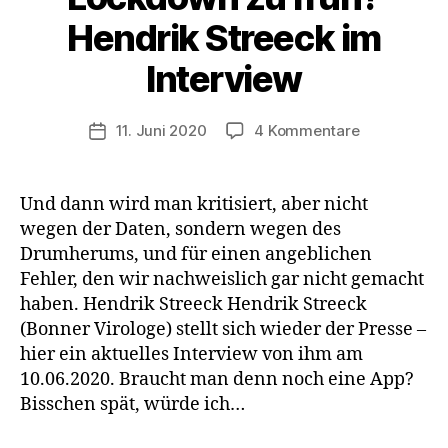
Hendrik Streeck im
Interview
zu
11. Juni 2020
4 Kommentare
Veröffentlichungsdatum
Lockdown
zu
früh?
Und dann wird man kritisiert, aber nicht
Hendrik
wegen der Daten, sondern wegen des
Streeck
Drumherums, und für einen angeblichen
im
Fehler, den wir nachweislich gar nicht gemacht
Interview
haben. Hendrik Streeck Hendrik Streeck
(Bonner Virologe) stellt sich wieder der Presse –
hier ein aktuelles Interview von ihm am
10.06.2020. Braucht man denn noch eine App?
Bisschen spät, würde ich…