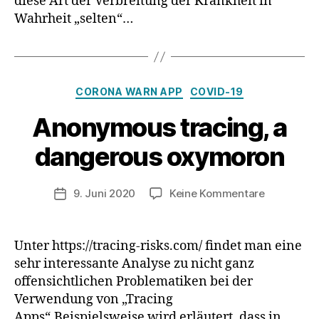
diese Art der Verbreitung der Krankheit in
Wahrheit „selten“…
Kategorien
CORONA WARN APP
COVID-19
Anonymous tracing, a
dangerous oxymoron
zu
9. Juni 2020
Keine Kommentare
Veröffentlichungsdatum
Anonymou
tracing,
a
Unter https://tracing-risks.com/ findet man eine
dangerous
sehr interessante Analyse zu nicht ganz
oxymoron
offensichtlichen Problematiken bei der
Verwendung von „Tracing
Apps“.Beispielsweise wird erläutert, dass in