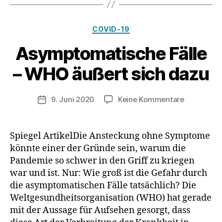
Kategorien
COVID-19
Asymptomatische Fälle
– WHO äußert sich dazu
zu
9. Juni 2020
Keine Kommentare
Veröffentlichungsdatum
Asymptom
Fälle
–
Spiegel ArtikelDie Ansteckung ohne Symptome
WHO
könnte einer der Gründe sein, warum die
äußert
Pandemie so schwer in den Griff zu kriegen
sich
war und ist. Nur: Wie groß ist die Gefahr durch
dazu
die asymptomatischen Fälle tatsächlich? Die
Weltgesundheitsorganisation (WHO) hat gerade
mit der Aussage für Aufsehen gesorgt, dass