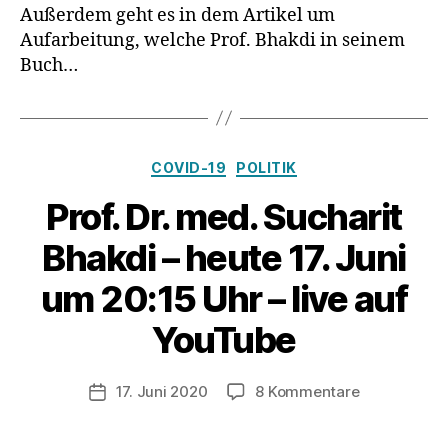
von
Außerdem geht es in dem Artikel um
Prof.
Aufarbeitung, welche Prof. Bhakdi in seinem
Bhakdi
Buch…
Kategorien
COVID-19
POLITIK
Prof. Dr. med. Sucharit
Bhakdi – heute 17. Juni
um 20:15 Uhr – live auf
YouTube
zu
17. Juni 2020
8 Kommentare
Veröffentlichungsdatum
Prof.
Dr.