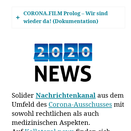
CORONA.FILM Prolog – Wir sind
wieder da! (Dokumentation)
Kurzbeschreibung der
Dokumentation
:
„Alles ist anders als es schien. Nichts
hätte so kommen müssen. Nicht in
Oberitalien, wo schreckliche
Fehlentscheidungen und politische
Show-Effekte ein globales Trauma
auslösten. Und auch nicht in der
Solider
Nachrichtenkanal
aus dem
offiziellen Darstellung der Pandemie
Umfeld des
Corona-Ausschusses
mit
in den Medien, wo eine einzige
sowohl rechtlichen als auch
Wahrheit durchgedrückt wurde, um
das herrschende Narrativ nur ja nicht
medizinischen Aspekten.
durch Zwischentöne und