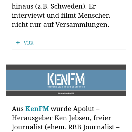
hinaus (z.B. Schweden). Er
interviewt und filmt Menschen
nicht nur auf Versammlungen.
Vita
Er hat als Erster die
Ignorance
Meditation
mit Ken Jebsen (Journalist
aus Berlin „
KenFM
“) ins Leben
gerufen. Hintergrund war die
zunehmende Gewalt bei den
Versammlungen von „Nicht ohne uns“
in Berlin.
Aus
KenFM
wurde Apolut –
Ziel war es, der Polizei keine
Herausgeber Ken Jebsen, freier
Angriffsfläche zu bieten – denn was
Journalist (ehem. RBB Journalist –
richtet eine Decke auf der eine