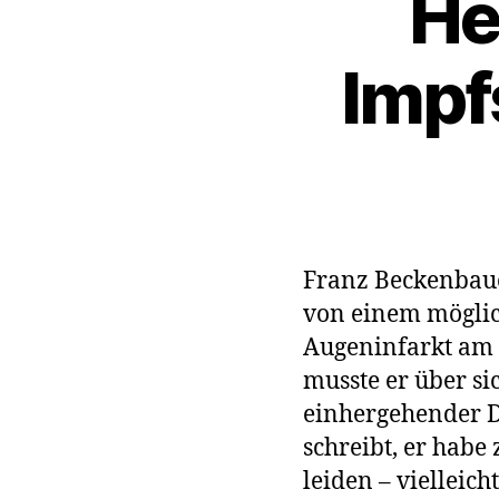
He
Impf
Franz Beckenbauer
von einem möglich
Augeninfarkt am 
musste er über s
einhergehender De
schreibt, er habe 
leiden – vielleic