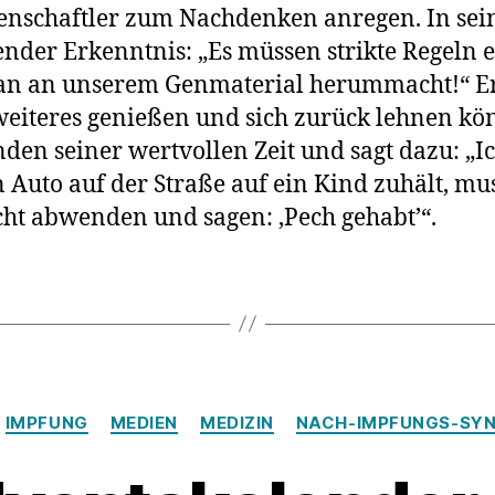
–
senschaftler zum Nachdenken anregen. In sei
bevor
nder Erkenntnis: „Es müssen strikte Regeln 
man
n an unserem Genmaterial herummacht!“ Er 
an
unser
eiteres genießen und sich zurück lehnen kön
Genmat
unden seiner wertvollen Zeit und sagt dazu: „
herum
n Auto auf der Straße auf ein Kind zuhält, mu
cht abwenden und sagen: ‚Pech gehabt’“.
Kategorien
IMPFUNG
MEDIEN
MEDIZIN
NACH-IMPFUNGS-SY