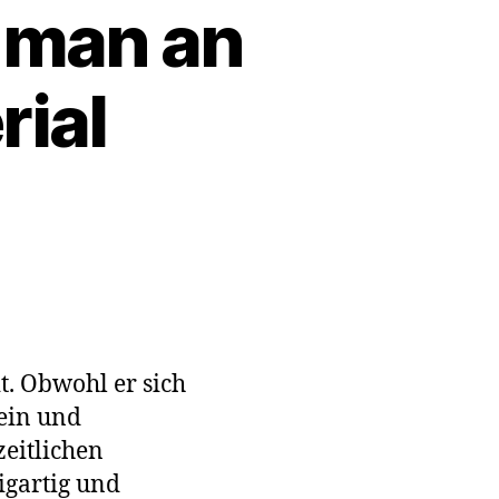
r man an
ial
s
t. Obwohl er sich
 ein und
rdt:
zeitlichen
e
n
igartig und