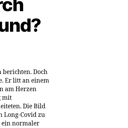
rch
rund?
auer
n berichten. Doch
bleme
 Er litt an einem
on am Herzen
aden
 mit
iteten. Die Bild
 an Long-Covid zu
r ein normaler