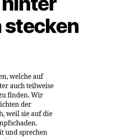
 hinter
 stecken
skalender,
en, welche auf
ter auch teilweise
 zu finden. Wir
häden
n
ichten der
, weil sie auf die
Impfschaden.
it und sprechen