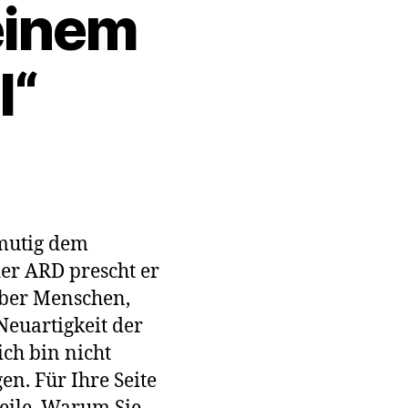
einem
l“
z mutig dem
rs
er ARD prescht er
über Menschen,
 Neuartigkeit der
ch bin nicht
en. Für Ihre Seite
nern”