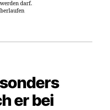
 werden darf.
Überlaufen
esonders
h er bei