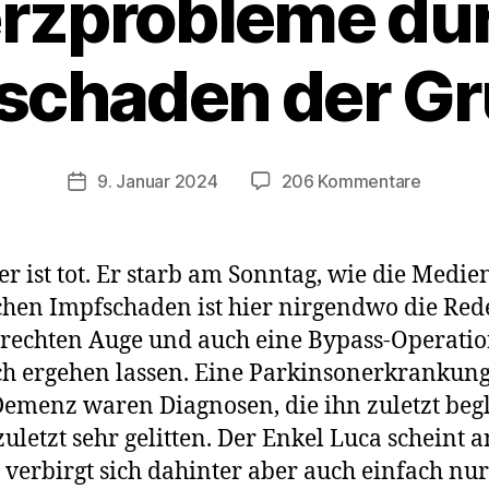
rzprobleme du
schaden der G
zu
9. Januar 2024
206 Kommentare
Veröffentlichungsdatum
Beckenb
ist
tot:
 ist tot. Er starb am Sonntag, wie die Medie
Herzpro
en Impfschaden ist hier nirgendwo die Rede.
durch
rechten Auge und auch eine Bypass-Operati
Impfsch
der
ich ergehen lassen. Eine Parkinsonerkrankung
Grund?
menz waren Diagnosen, die ihn zuletzt begle
zuletzt sehr gelitten. Der Enkel Luca scheint
ht verbirgt sich dahinter aber auch einfach nu