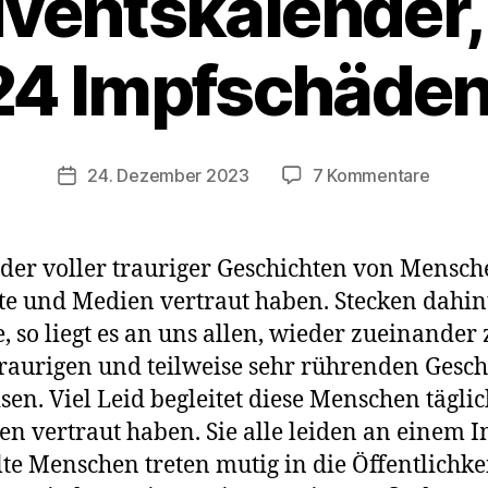
ventskalender,
24 Impfschäden
zu
24. Dezember 2023
7 Kommentare
Veröffentlichungsdatum
Ein
Advent
hinter
der voller trauriger Geschichten von Mensch
diesem
zte und Medien vertraut haben. Stecken dahin
24
e, so liegt es an uns allen, wieder zueinander
Impfsc
stecke
traurigen und teilweise sehr rührenden Gesch
n. Viel Leid begleitet diese Menschen täglich
gen vertraut haben. Sie alle leiden an einem 
te Menschen treten mutig in die Öffentlichke