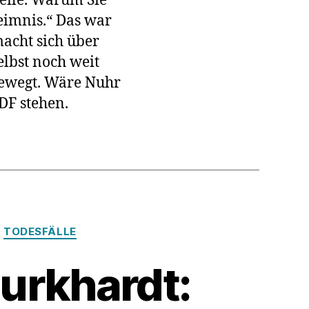
eile. Warum Sie
heimnis.“ Das war
acht sich über
n
elbst noch weit
bewegt. Wäre Nuhr
DF stehen.
TODESFÄLLE
Burkhardt: