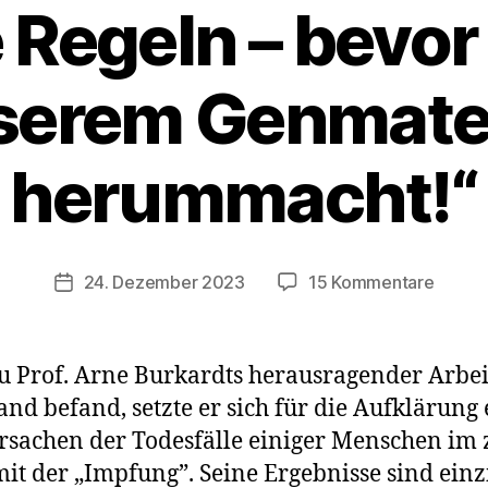
e Regeln – bevo
serem Genmater
herummacht!“
zu
24. Dezember 2023
15 Kommentare
Veröffentlichungsdatum
Letzte
Video
von
zu Prof. Arne Burkardts herausragender Arbei
Prof.
and befand, setzte er sich für die Aufklärung
Burkha
rsachen der Todesfälle einiger Menschen im 
„strikt
Regel
 der „Impfung”. Seine Ergebnisse sind einz