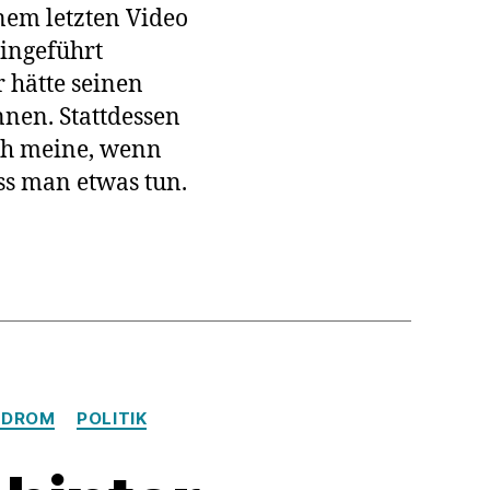
nem letzten Video
eingeführt
hätte seinen
em
nen. Stattdessen
erial
Ich meine, wenn
macht!“
ss man etwas tun.
NDROM
POLITIK