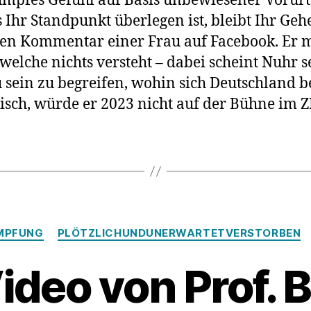
dumpfes Gefühl auf Basis unbewiesener Vorurt
von
s Ihr Standpunkt überlegen ist, bleibt Ihr Ge
einem
den Kommentar einer Frau auf Facebook. Er m
„dumpfe
 welche nichts versteht – dabei scheint Nuhr s
Gefühl“
u sein zu begreifen, wohin sich Deutschland 
tisch, würde er 2023 nicht auf der Bühne im Z
Kategorien
MPFUNG
PLÖTZLICHUNDUNERWARTETVERSTORBEN
ideo von Prof. 