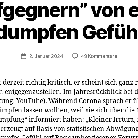
fgegnern” von 
dumpfen Gefüh
zu
2. Januar 2024
49 Kommentare
Veröffentlichungsdatum
Nuhr
scheint
derzeit
 derzeit richtig kritisch, er scheint sich gan
besonde
entgegenzustellen. Im Jahresrückblick bei d
kritisch
tung: YouTube). Während Corona sprach er 
–
damals
impfen lassen wollten, weil sie sich über die
sprach
mpfung“ informiert haben: „Kleiner Irrtum, i
er
erzeugt auf Basis von statistischen Abwägung
bei
„Impfgeg