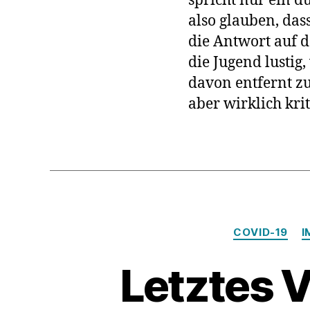
spricht nur ein 
also glauben, das
die Antwort auf 
die Jugend lustig,
davon entfernt z
aber wirklich kri
COVID-19
I
Letztes V