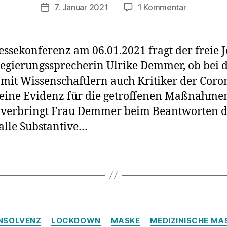
zu
7. Januar 2021
1 Kommentar
Veröffentlichungsdatum
Bundespre
Frau
Demmer,
ssekonferenz am 06.01.2021 fragt der freie J
wo
Regierungssprecherin Ulrike Demmer, ob bei 
ist
mit Wissenschaftlern auch Kritiker der Coro
die
Evidenz?
eine Evidenz für die getroffenen Maßnahme
 verbringt Frau Demmer beim Beantworten d
 alle Substantive…
Kategorien
INSOLVENZ
LOCKDOWN
MASKE
MEDIZINISCHE MA