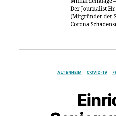
Milliardenklage –
Der Journalist Hr
(Mitgründer der S
Corona Schadense
ALTENHEIM
COVID-19
F
Einri