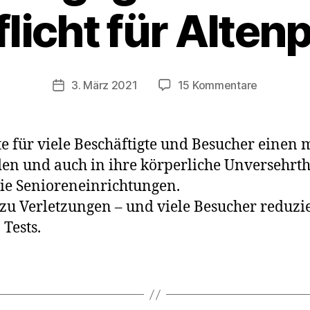
licht für Alten
zu
3. März 2021
15 Kommentare
Veröffentlichungsdatum
Verwaltun
kippt
Testpflich
e für viele Beschäftigte und Besucher einen 
für
en und auch in ihre körperliche Unversehrth
Altenpfle
ie Senioreneinrichtungen.
zu Verletzungen – und viele Besucher reduzi
 Tests.