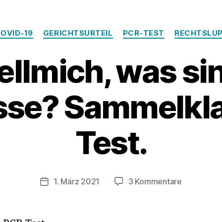
Kategorien
OVID-19
GERICHTSURTEIL
PCR-TEST
RECHTSLU
ellmich, was si
sse? Sammelkl
Test.
zu
1. März 2021
3 Kommentare
Veröffentlichungsdatum
Dr.
Fuellmich,
was