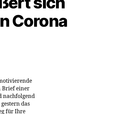
ßert sich
en Corona
gsleitung
nrichtung
 motivierende
Brief einer
d nachfolgend
 gestern das
g für Ihre