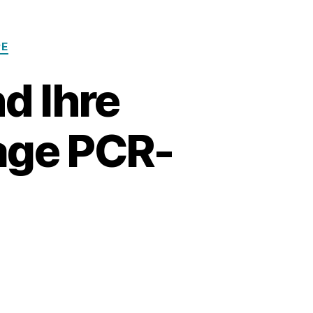
PE
nd Ihre
age PCR-