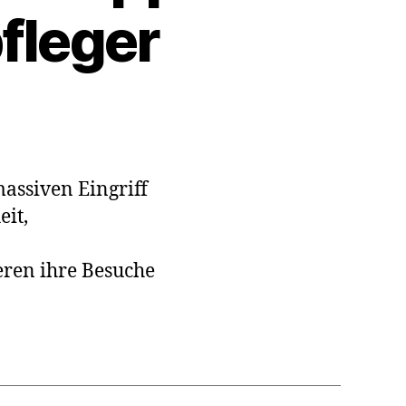
pfleger
gsgerichtshof
t
massiven Eingriff
eit,
ger
eren ihre Besuche