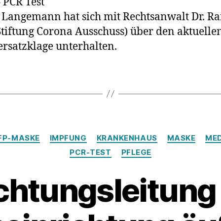
 PCR Test
sind
. Langemann hat sich mit Rechtsanwalt Dr. R
Ihre
tiftung Corona Ausschuss) über den aktuelle
Ergebniss
Sammelkla
rsatzklage unterhalten.
PCR-
Test.
Kategorien
FP-MASKE
IMPFUNG
KRANKENHAUS
MASKE
MED
PCR-TEST
PFLEGE
chtungsleitung