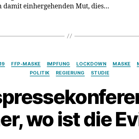
n damit einhergehenden Mut, dies…
den
Corona
Maßnahm
Kategorien
19
FFP-MASKE
IMPFUNG
LOCKDOWN
MASKE
POLITIK
REGIERUNG
STUDIE
pressekonferen
, wo ist die E