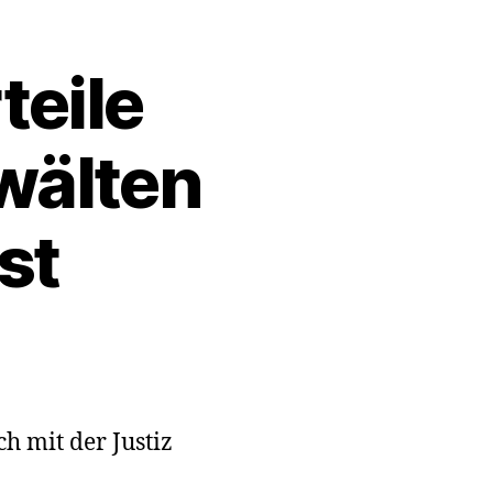
teile
wälten
st
tige
na
le
ch mit der Justiz
ichtlich