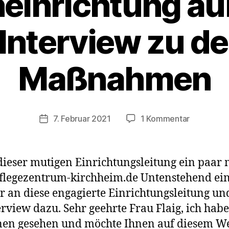
einrichtung äu
 Interview zu d
Maßnahmen
zu
7. Februar 2021
1 Kommentar
Veröffentlichungsdatum
Einrichtun
einer
Seniorenei
dieser mutigen Einrichtungsleitung ein paar
äußert
flegezentrum-kirchheim.de Untenstehend ein 
sich
 an diese engagierte Einrichtungsleitung un
in
einem
erview dazu. Sehr geehrte Frau Flaig, ich habe
Interview
nen gesehen und möchte Ihnen auf diesem We
zu