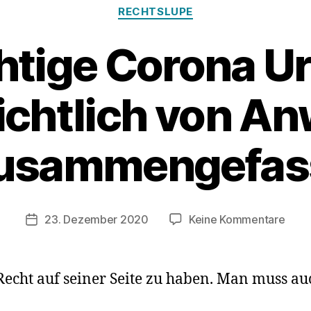
RECHTSLUPE
tige Corona Ur
ichtlich von An
usammengefas
zu
23. Dezember 2020
Keine Kommentare
Veröffentlichungsdatum
Wich
Coro
Urtei
 Recht auf seiner Seite zu haben. Man muss au
übers
von