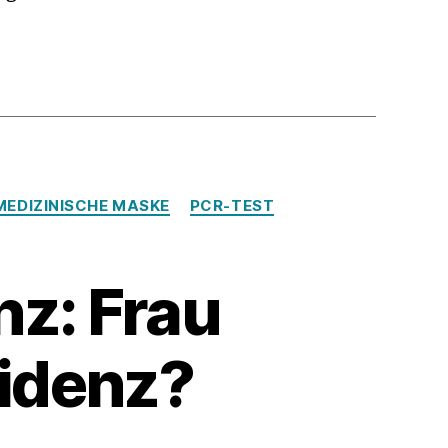
en
MEDIZINISCHE MASKE
PCR-TEST
z: Frau
videnz?